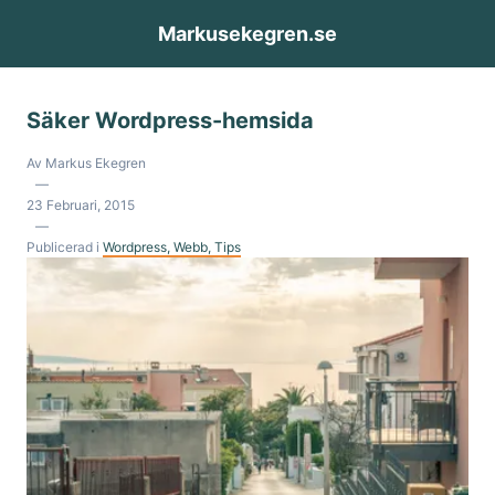
Skip to content
Markusekegren.se
Säker Wordpress-hemsida
Av Markus Ekegren
—
23 Februari, 2015
—
Publicerad i
Wordpress
, Webb
, Tips