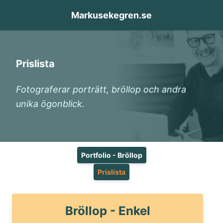
Skip to content
Markusekegren.se
Prislista
Fotograferar porträtt, bröllop och andra
unika ögonblick.
Portfolio - Bröllop
Prislista
Prislista
Bröllop - Enkel