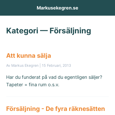
Skip to content
Markusekegren.se
Kategori — Försäljning
Att kunna sälja
Av Markus Ekegren |
15 Februari, 2013
Har du funderat på vad du egentligen säljer?
Tapeter = fina rum o.s.v.
Försäljning - De fyra räknesätten